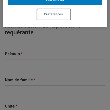
* champs obligatoires
Préférences
Identification de la personne
requérante
Prénom
*
Nom de famille
*
Unité
*