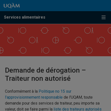
Passer au contenu
Accéder au menu principal
Accéder à la recherche
Passer au contenu
Accéder au menu principal
Services alimentaires
Menu
Demande de dérogation –
Traiteur non autorisé
Conformément à la
Politique no 15 sur
l’approvisionnement responsable
de l’UQAM, toute
demande pour des services de traiteur, peu importe sa
valeur, doit se faire parmi la
liste des traiteurs autorisés