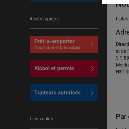
Nou
Accès rapides
Faites
Adr
Direct
et de 
C.P. 8
Montré
H3C 3
Par 
Liens utiles