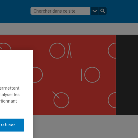
permettent
nalyser les
ctionnant
 refuser