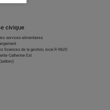
e civique
des services alimentaires
bergement
es Sciences de la gestion, local R-R620
ainte-Catherine Est
(Québec)