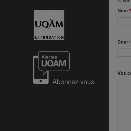
Fields
Nom
*
Courr
Vos 