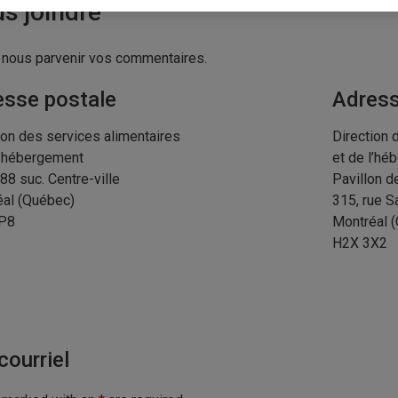
s joindre
 nous parvenir vos commentaires.
esse postale
Adress
ion des services alimentaires
Direction 
l’hébergement
et de l’hé
888 suc. Centre-ville
Pavillon d
al (Québec)
315, rue S
P8
Montréal 
H2X 3X2
courriel