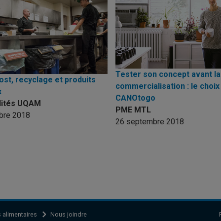
Tester son concept avant la
st, recyclage et produits
commercialisation : le choix
x
CANOtogo
lités UQAM
PME MTL
bre 2018
26 septembre 2018
s alimentaires
Nous joindre