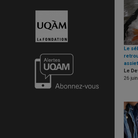
Le sé
retrou
assie
Le De
26 jui