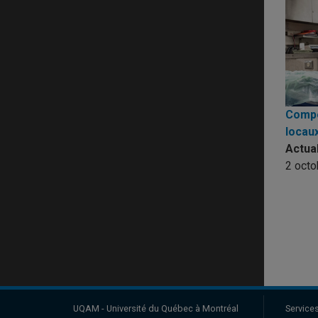
Compo
locau
Actua
2 octo
UQAM - Université du Québec à Montréal
Service