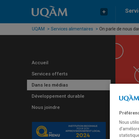
Passer au contenu
Accéder au menu principal
Accéder à la recherche
Servi
UQAM
Services alimentaires
On parle de nous da
Accueil
Services offerts
Dans les médias
Développement durable
Nous joindre
Préféren
Nous utili
d’améliore
statistiqu