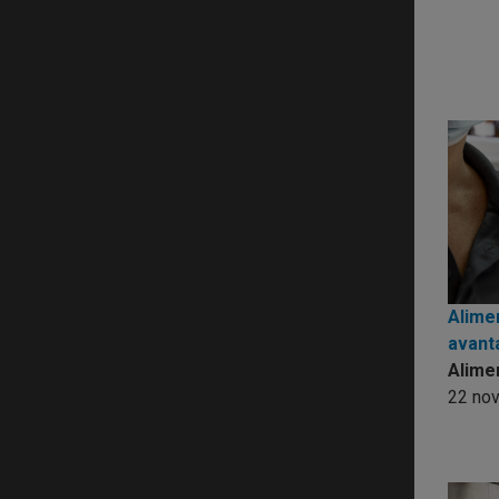
Alime
avant
Alime
22 no