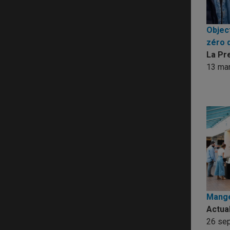
Object
zéro 
La Pr
13 ma
Manger
Actua
26 se