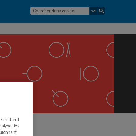
permettent
nalyser les
ctionnant