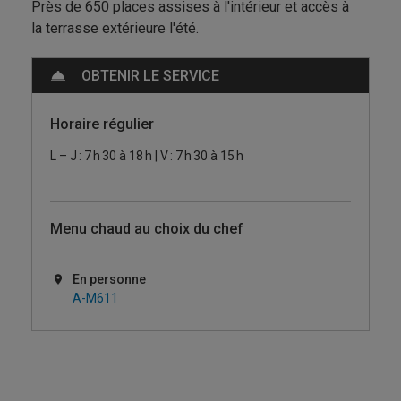
Près de 650 places
assises à l'intérieur et a
ccès à
la
terrasse extérieure l'été.
OBTENIR LE SERVICE
Horaire régulier
L – J : 7 h 30 à 18 h | V : 7 h 30 à 15 h
Menu chaud au choix du chef
En personne
A-M611